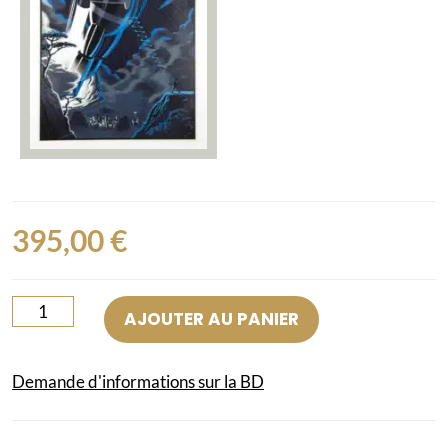
395,00
€
quantité
AJOUTER AU PANIER
de
Ecrans
Demande d'informations sur la BD
de
papier
-