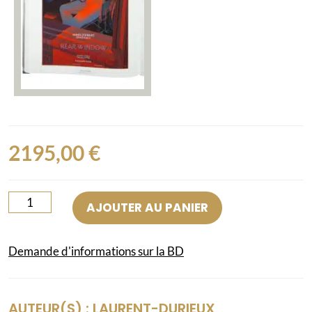
2195,00
€
quantité
AJOUTER AU PANIER
de
Ecrans
Demande d'informations sur la BD
de
papier
-
AUTEUR(S) :
LAURENT-DURIEUX