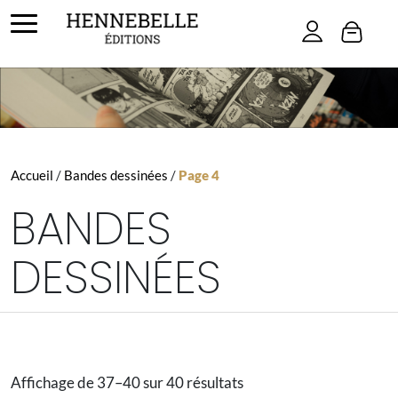
Skip to main content
Accueil
/
Bandes dessinées
/
Page 4
BANDES
DESSINÉES
Trié
Affichage de 37–40 sur 40 résultats